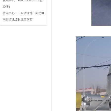
联系手机：
18853354321（张
经理）
营销中心：
山东省淄博市周村区
南郊镇北岭村北首路西